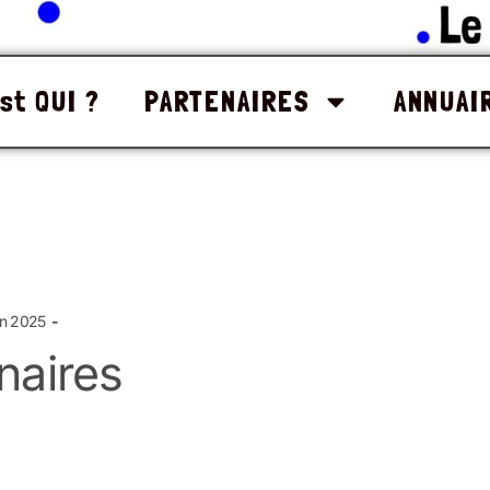
st QUI ?
PARTENAIRES
ANNUAI
in 2025
naires