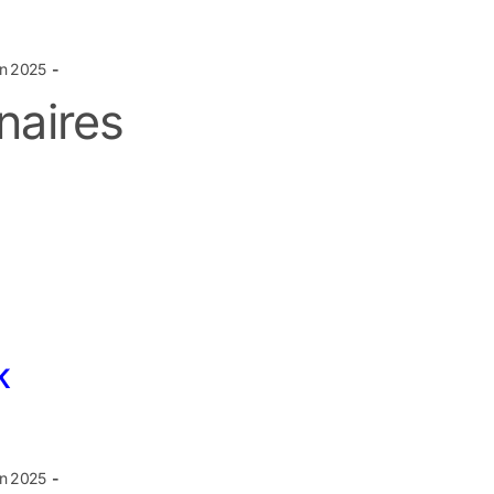
in 2025
naires
K
in 2025