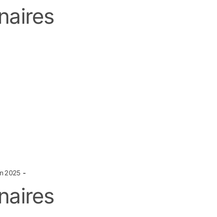
naires
in 2025
naires