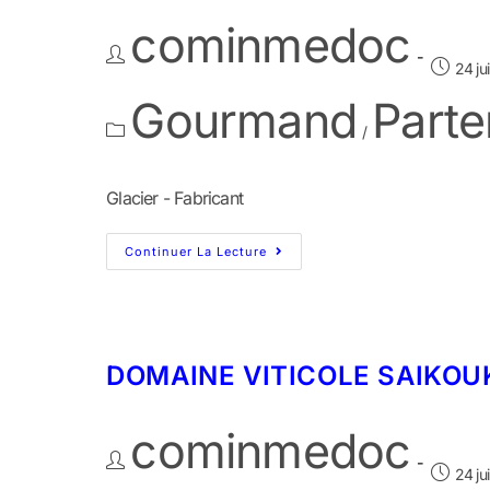
cominmedoc
24 ju
Gourmand
Parte
/
Glacier - Fabricant
Continuer La Lecture
DOMAINE VITICOLE SAIKOU
cominmedoc
24 ju