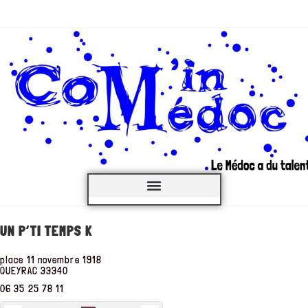
C’est QUOI ?
UN P’TI TEMPS K
place 11 novembre 1918
QUEYRAC
33340
06 35 25 78 11