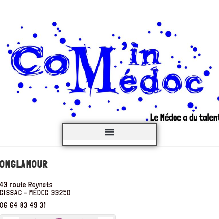
C’est QUOI ?
ONGLAMOUR
43 route Reynats
CISSAC – MÉDOC
33250
06 64 83 49 31