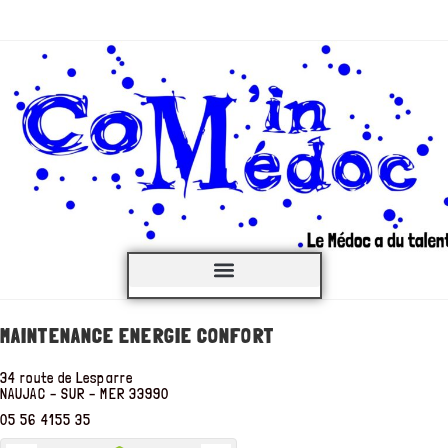
C’est QUOI ?
MAINTENANCE ENERGIE CONFORT
34 route de Lesparre
NAUJAC – SUR – MER
33990
05 56 4155 35