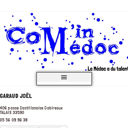
C’est QUOI ?
GARAUD JOËL
406 passe Castillonaíse Cabíreaux
TALAIS
33590
05 56 09 96 38