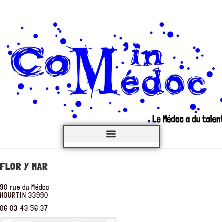
C’est QUOI ?
FLOR Y MAR
90 rue du Médoc
HOURTIN
33990
06 03 43 56 37