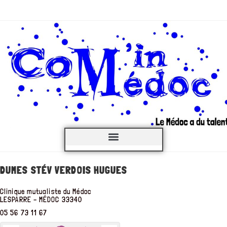
C’est QUOI ?
DUMES STÉV VERDOIS HUGUES
Clinique mutualiste du Médoc
LESPARRE – MÉDOC
33340
05 56 73 11 67