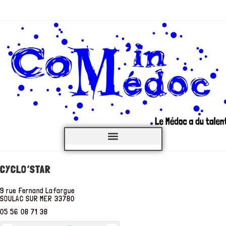
C’est QUOI ?
CYCLO’STAR
9 rue Fernand Lafargue
SOULAC SUR MER
33780
05 56 08 71 38