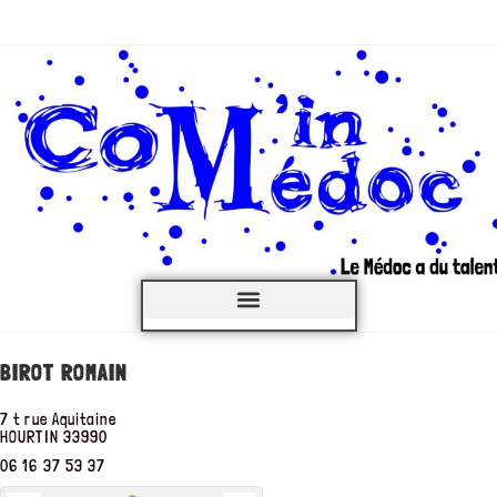
C’est QUOI ?
BIROT ROMAIN
7 t rue Aquitaine
HOURTIN
33990
06 16 37 53 37