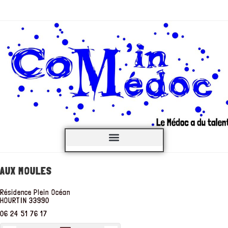
C’est QUOI ?
AUX MOULES
Résidence Plein Océan
HOURTIN
33990
06 24 51 76 17